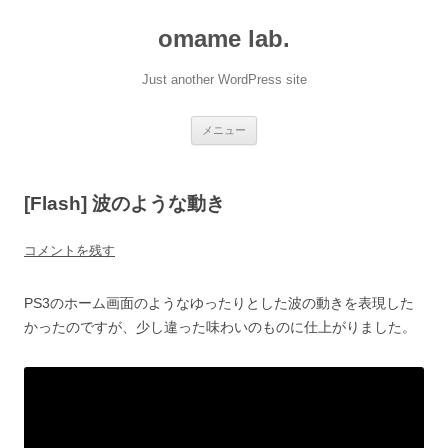
omame lab.
Just another WordPress site
コ
メニュー
ン
テ
ン
ツ
へ
[Flash] 波のような動き
ス
キ
ッ
プ
コメントを残す
PS3のホーム画面のようなゆったりとした波の動きを表現した
かったのですが、少し違った味わいのものに仕上がりました。