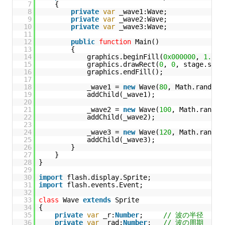
7
{
8
private
var
_wave1:Wave;
9
private
var
_wave2:Wave;
10
private
var
_wave3:Wave;
11
12
public
function
Main() 
13
{
14
graphics.beginFill(
0x000000
, 
1.00
)
15
graphics.drawRect(
0
, 
0
, stage.stag
16
graphics.endFill();
17
18
_wave1 = 
new
Wave(
80
, Math.random(
19
addChild(_wave1);
20
21
_wave2 = 
new
Wave(
100
, Math.random
22
addChild(_wave2);
23
24
_wave3 = 
new
Wave(
120
, Math.random
25
addChild(_wave3);
26
}
27
}
28
}
29
30
import
flash.display.Sprite;
31
import
flash.events.Event;
32
33
class
Wave 
extends
Sprite
34
{
35
private
var
_r:
Number
;     
// 波の半径
36
private
var
_rad:
Number
;   
// 波の周期