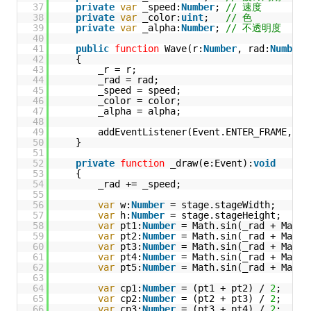
37
private
var
_speed:
Number
; 
// 速度
38
private
var
_color:
uint
;   
// 色
39
private
var
_alpha:
Number
; 
// 不透明度
40
41
public
function
Wave(r:
Number
, rad:
Number
,
42
{
43
_r = r;
44
_rad = rad;
45
_speed = speed;
46
_color = color;
47
_alpha = alpha;
48
49
addEventListener(Event.ENTER_FRAME, _d
50
}
51
52
private
function
_draw(e:Event):
void
53
{
54
_rad += _speed;
55
56
var
w:
Number
= stage.stageWidth;
57
var
h:
Number
= stage.stageHeight;
58
var
pt1:
Number
= Math.sin(_rad + Math.
59
var
pt2:
Number
= Math.sin(_rad + Math.
60
var
pt3:
Number
= Math.sin(_rad + Math.
61
var
pt4:
Number
= Math.sin(_rad + Math.
62
var
pt5:
Number
= Math.sin(_rad + Math.
63
64
var
cp1:
Number
= (pt1 + pt2) / 
2
;
65
var
cp2:
Number
= (pt2 + pt3) / 
2
;
66
var
cp3:
Number
= (pt3 + pt4) / 
2
;