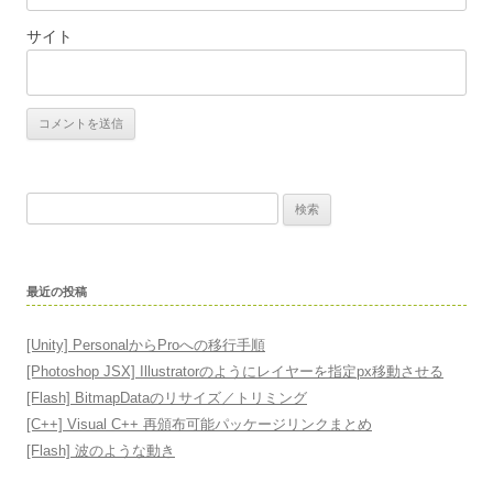
サイト
検
索
:
最近の投稿
[Unity] PersonalからProへの移行手順
[Photoshop JSX] Illustratorのようにレイヤーを指定px移動させる
[Flash] BitmapDataのリサイズ／トリミング
[C++] Visual C++ 再頒布可能パッケージリンクまとめ
[Flash] 波のような動き