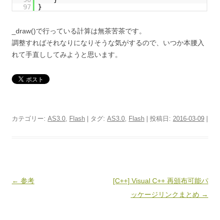
97
}
_draw()で行っている計算は無茶苦茶です。
調整すればそれなりになりそうな気がするので、いつか本腰入
れて手直ししてみようと思います。
カテゴリー:
AS3.0
,
Flash
| タグ:
AS3.0
,
Flash
| 投稿日:
2016-03-09
|
投
←
参考
[C++] Visual C++ 再頒布可能パ
稿
ッケージリンクまとめ
→
ナ