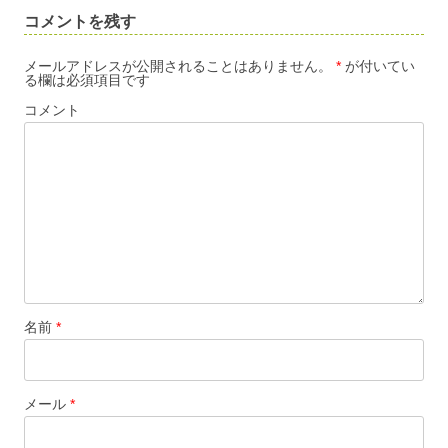
ビ
コメントを残す
ゲ
ー
メールアドレスが公開されることはありません。
*
が付いてい
る欄は必須項目です
シ
コメント
ョ
ン
名前
*
メール
*