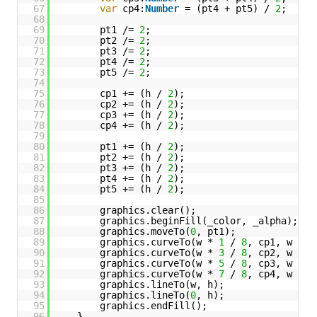
67
var
cp4:
Number
= (pt4 + pt5) / 
2
;
68
69
pt1 /= 
2
;
70
pt2 /= 
2
;
71
pt3 /= 
2
;
72
pt4 /= 
2
;
73
pt5 /= 
2
;
74
75
cp1 += (h / 
2
);
76
cp2 += (h / 
2
);
77
cp3 += (h / 
2
);
78
cp4 += (h / 
2
);
79
80
pt1 += (h / 
2
);
81
pt2 += (h / 
2
);
82
pt3 += (h / 
2
);
83
pt4 += (h / 
2
);
84
pt5 += (h / 
2
);
85
86
graphics.clear();
87
graphics.beginFill(_color, _alpha);
88
graphics.moveTo(
0
, pt1);
89
graphics.curveTo(w * 
1
/ 
8
, cp1, w * 
2
90
graphics.curveTo(w * 
3
/ 
8
, cp2, w * 
4
91
graphics.curveTo(w * 
5
/ 
8
, cp3, w * 
6
92
graphics.curveTo(w * 
7
/ 
8
, cp4, w * 
8
93
graphics.lineTo(w, h);
94
graphics.lineTo(
0
, h);
95
graphics.endFill();
96
}