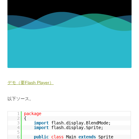
デモ（要Flash Player）
以下ソース。
1
package
2
{
3
import
flash.display.BlendMode;
4
import
flash.display.Sprite;
5
6
public
class
Main 
extends
Sprite