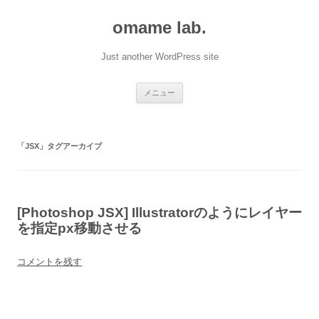
omame lab.
Just another WordPress site
コ
メニュー
ン
テ
ン
ツ
へ
「
JSX
」タグアーカイブ
ス
キ
ッ
プ
[Photoshop JSX] Illustratorのようにレイヤー
を指定px移動させる
コメントを残す