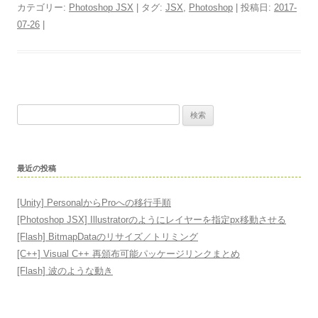
カテゴリー:
Photoshop JSX
| タグ:
JSX
,
Photoshop
| 投稿日:
2017-
07-26
|
検
索
:
最近の投稿
[Unity] PersonalからProへの移行手順
[Photoshop JSX] Illustratorのようにレイヤーを指定px移動させる
[Flash] BitmapDataのリサイズ／トリミング
[C++] Visual C++ 再頒布可能パッケージリンクまとめ
[Flash] 波のような動き