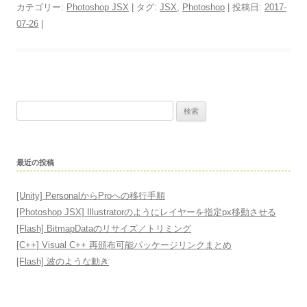
カテゴリー:
Photoshop JSX
| タグ:
JSX
,
Photoshop
| 投稿日:
2017-
07-26
|
検
索
:
最近の投稿
[Unity] PersonalからProへの移行手順
[Photoshop JSX] Illustratorのようにレイヤーを指定px移動させる
[Flash] BitmapDataのリサイズ／トリミング
[C++] Visual C++ 再頒布可能パッケージリンクまとめ
[Flash] 波のような動き