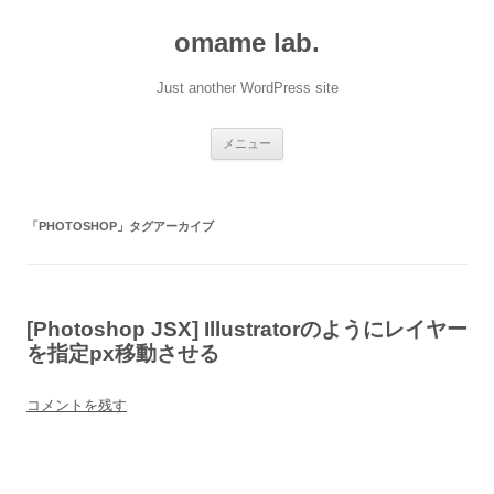
omame lab.
Just another WordPress site
コ
メニュー
ン
テ
ン
ツ
へ
「
PHOTOSHOP
」タグアーカイブ
ス
キ
ッ
プ
[Photoshop JSX] Illustratorのようにレイヤー
を指定px移動させる
コメントを残す